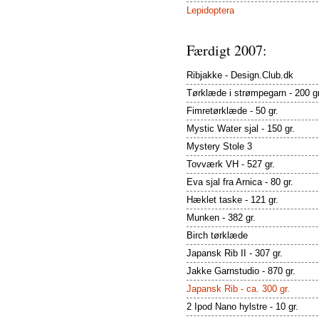
Lepidoptera
Færdigt 2007:
Ribjakke - Design.Club.dk
Tørklæde i strømpegarn - 200 gr
Fimretørklæde - 50 gr.
Mystic Water sjal - 150 gr.
Mystery Stole 3
Tovværk VH - 527 gr.
Eva sjal fra Arnica - 80 gr.
Hæklet taske - 121 gr.
Munken - 382 gr.
Birch tørklæde
Japansk Rib II - 307 gr.
Jakke Garnstudio - 870 gr.
Japansk Rib - ca. 300 gr.
2 Ipod Nano hylstre - 10 gr.