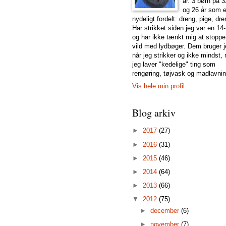
år. 3 børn på 3
og 26 år som e
nydeligt fordelt: dreng, pige, dre
Har strikket siden jeg var en 14-
og har ikke tænkt mig at stoppe
vild med lydbøger. Dem bruger j
når jeg strikker og ikke mindst, 
jeg laver "kedelige" ting som
rengøring, tøjvask og madlavnin
Vis hele min profil
Blog arkiv
►
2017
(27)
►
2016
(31)
►
2015
(46)
►
2014
(64)
►
2013
(66)
▼
2012
(75)
►
december
(6)
►
november
(7)