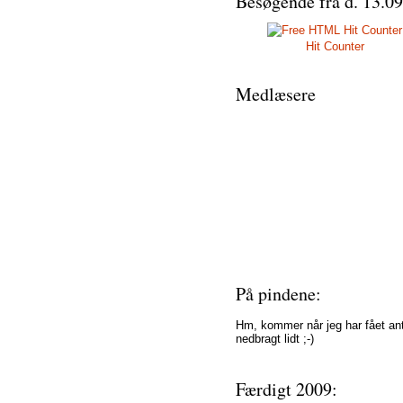
Besøgende fra d. 13.09
Hit Counter
Medlæsere
På pindene:
Hm, kommer når jeg har fået ant
nedbragt lidt ;-)
Færdigt 2009: