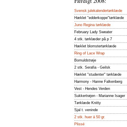
Færdigt 2008:
Svensk julekalendertørklæde
Hæklet "edderkoppe"tørklæde
Juno Regina tørklæde
February Lady Sweater
4 stk. tørklæder på p 7
Hæklet blomstertørklæde
Ring of Lace Wrap
Bomuldstrøje
2 stk. Serafia - Geilsk
Hæklet "studenter" tørklæde
Harmony - Hanne Falkenberg
Vest - Hendes Verden
Sukkertrøjen - Marianne Isager
Tørklæde Knitty
Sjal t. veninde
2 stk. huer á 50 gr.
Plissé