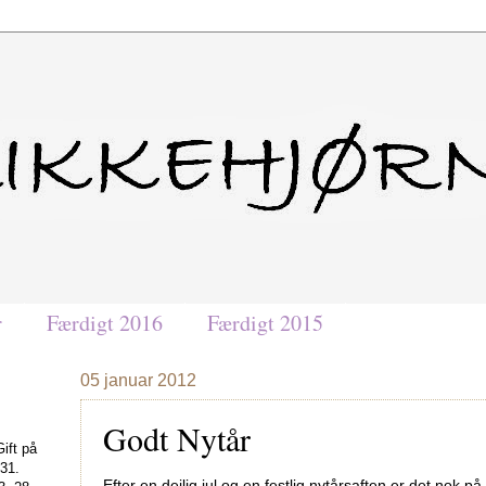
r
Færdigt 2016
Færdigt 2015
05 januar 2012
Godt Nytår
ift på
 31.
Efter en dejlig jul og en festlig nytårsaften er det nok på