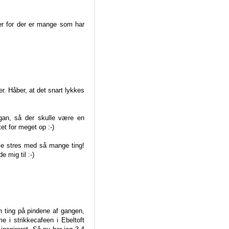
er for der er mange som har
er. Håber, at det snart lykkes
igan, så der skulle være en
et for meget op :-)
ule stres med så mange ting!
e mig til :-)
n ting på pindene af gangen,
e i strikkecafeen i Ebeltoft