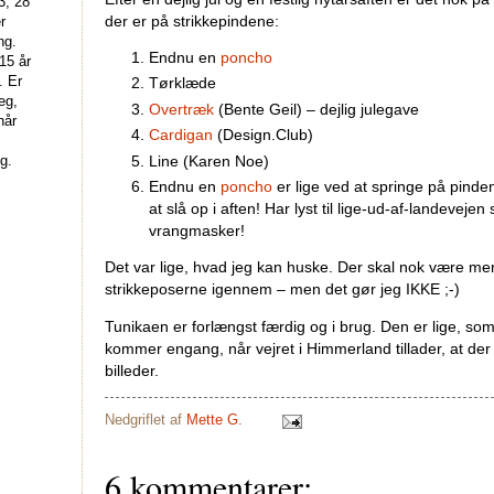
3, 28
der er på strikkepindene:
r
ng.
Endnu en
poncho
15 år
. Er
Tørklæde
eg,
Overtræk
(Bente Geil) – dejlig julegave
når
Cardigan
(Design.Club)
g.
Line (Karen Noe)
Endnu en
poncho
er lige ved at springe på pinden
at slå op i aften! Har lyst til lige-ud-af-landeveje
vrangmasker!
Det var lige, hvad jeg kan huske. Der skal nok være mere
strikkeposerne igennem – men det gør jeg IKKE ;-)
Tunikaen er forlængst færdig og i brug. Den er lige, so
kommer engang, når vejret i Himmerland tillader, at de
billeder.
Nedgriflet af
Mette G.
6 kommentarer: