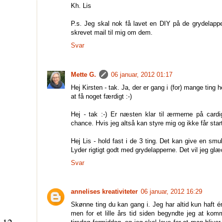
Kh. Lis
P.s. Jeg skal nok få lavet en DIY på de grydelapp
skrevet mail til mig om dem.
Svar
Mette G.
06 januar, 2012 01:17
Hej Kirsten - tak. Ja, der er gang i (for) mange ting h
at få noget færdigt :-)
Hej - tak :-) Er næsten klar til ærmerne på card
chance. Hvis jeg altså kan styre mig og ikke får start
Hej Lis - hold fast i de 3 ting. Det kan give en sm
Lyder rigtigt godt med grydelapperne. Det vil jeg glæd
Svar
annelises kreativiteter
06 januar, 2012 16:29
Skønne ting du kan gang i. Jeg har altid kun haft é
men for et lille års tid siden begyndte jeg at komm