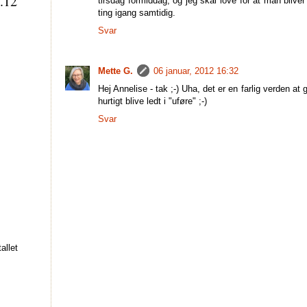
.12
tirsdag formiddag, og jeg skal love for at man bliver
ting igang samtidig.
Svar
Mette G.
06 januar, 2012 16:32
Hej Annelise - tak ;-) Uha, det er en farlig verden at
hurtigt blive ledt i "uføre" ;-)
Svar
allet