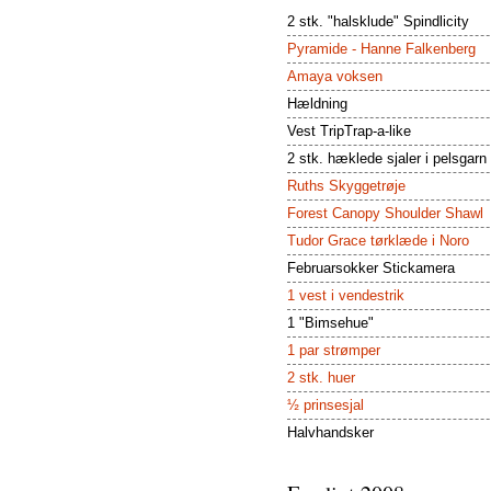
2 stk. "halsklude" Spindlicity
Pyramide - Hanne Falkenberg
Amaya voksen
Hældning
Vest TripTrap-a-like
2 stk. hæklede sjaler i pelsgarn
Ruths Skyggetrøje
Forest Canopy Shoulder Shawl
Tudor Grace tørklæde i Noro
Februarsokker Stickamera
1 vest i vendestrik
1 "Bimsehue"
1 par strømper
2 stk. huer
½ prinsesjal
Halvhandsker