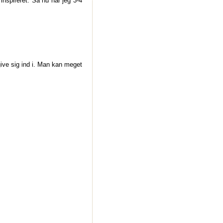
 inspireret. Så nu har jeg 3-4
 give sig ind i. Man kan meget