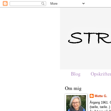
Blog
Opskrifte
Om mig
Mette G.
Årgang 1961. G
(tælle, tælle..)